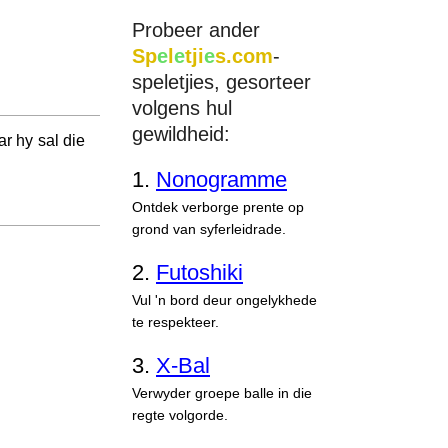
Probeer ander
Sp
e
l
e
tji
e
s.com
-
speletjies, gesorteer
volgens hul
gewildheid:
ar hy sal die
1.
Nonogramme
Ontdek verborge prente op
grond van syferleidrade.
2.
Futoshiki
Vul 'n bord deur ongelykhede
te respekteer.
3.
X-Bal
Verwyder groepe balle in die
regte volgorde.