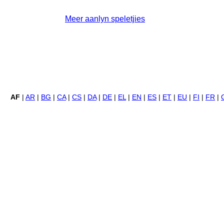
Meer aanlyn speletjies
AF
|
AR
|
BG
|
CA
|
CS
|
DA
|
DE
|
EL
|
EN
|
ES
|
ET
|
EU
|
FI
|
FR
|