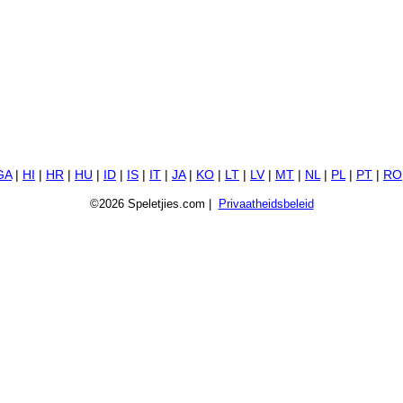
GA
|
HI
|
HR
|
HU
|
ID
|
IS
|
IT
|
JA
|
KO
|
LT
|
LV
|
MT
|
NL
|
PL
|
PT
|
RO
©2026 Speletjies.com |
Privaatheidsbeleid