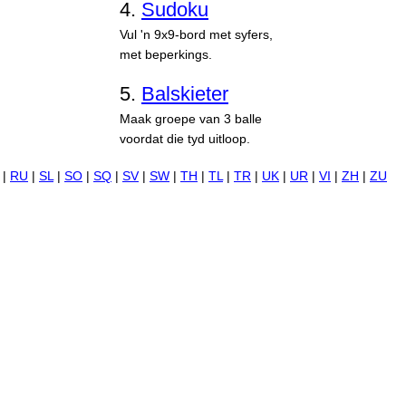
4.
Sudoku
Vul 'n 9x9-bord met syfers,
met beperkings.
5.
Balskieter
Maak groepe van 3 balle
voordat die tyd uitloop.
|
RU
|
SL
|
SO
|
SQ
|
SV
|
SW
|
TH
|
TL
|
TR
|
UK
|
UR
|
VI
|
ZH
|
ZU