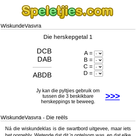
WiskundeVasvra
Die herskepgetal
1
DCB
A =
DAB
B =
C =
D =
ABDB
Jy kan die pyltjies gebruik om
>>>
tussen die 3 beskikbare
herskeppings te beweeg.
WiskundeVasvra - Die reëls
Ná die wiskundeklas is die swartbord uitgevee, maar iets
het oorgebly. Wetende dat dit 'n optelsom was, en dat elke