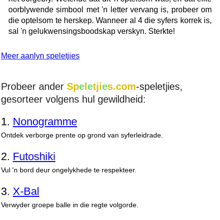
oorblywende simbool met 'n letter vervang is, probeer om
die optelsom te herskep. Wanneer al 4 die syfers korrek is,
sal 'n gelukwensingsboodskap verskyn. Sterkte!
Meer aanlyn speletjies
Probeer ander
Sp
e
l
e
tji
e
s.com
-speletjies,
gesorteer volgens hul gewildheid:
1.
Nonogramme
Ontdek verborge prente op grond van syferleidrade.
2.
Futoshiki
Vul 'n bord deur ongelykhede te respekteer.
3.
X-Bal
Verwyder groepe balle in die regte volgorde.