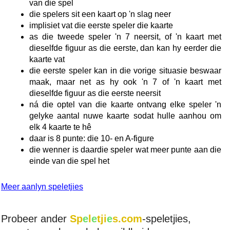
van die spel
die spelers sit een kaart op 'n slag neer
implisiet vat die eerste speler die kaarte
as die tweede speler 'n 7 neersit, of 'n kaart met
dieselfde figuur as die eerste, dan kan hy eerder die
kaarte vat
die eerste speler kan in die vorige situasie beswaar
maak, maar net as hy ook 'n 7 of 'n kaart met
dieselfde figuur as die eerste neersit
ná die optel van die kaarte ontvang elke speler 'n
gelyke aantal nuwe kaarte sodat hulle aanhou om
elk 4 kaarte te hê
daar is 8 punte: die 10- en A-figure
die wenner is daardie speler wat meer punte aan die
einde van die spel het
Meer aanlyn speletjies
Probeer ander
Sp
e
l
e
tji
e
s.com
-speletjies,